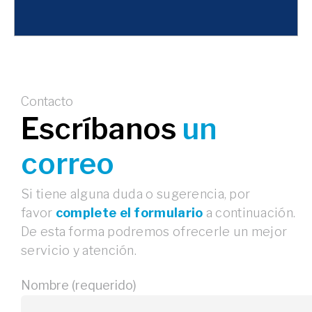
Contacto
Escríbanos
un
correo
Si tiene alguna duda o sugerencia, por
favor
complete el formulario
a continuación.
De esta forma podremos ofrecerle un mejor
servicio y atención.
Nombre (requerido)