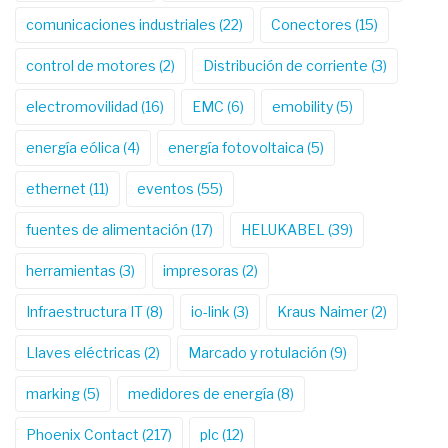
comunicaciones industriales
(22)
Conectores
(15)
control de motores
(2)
Distribución de corriente
(3)
electromovilidad
(16)
EMC
(6)
emobility
(5)
energía eólica
(4)
energía fotovoltaica
(5)
ethernet
(11)
eventos
(55)
fuentes de alimentación
(17)
HELUKABEL
(39)
herramientas
(3)
impresoras
(2)
Infraestructura IT
(8)
io-link
(3)
Kraus Naimer
(2)
Llaves eléctricas
(2)
Marcado y rotulación
(9)
marking
(5)
medidores de energía
(8)
Phoenix Contact
(217)
plc
(12)