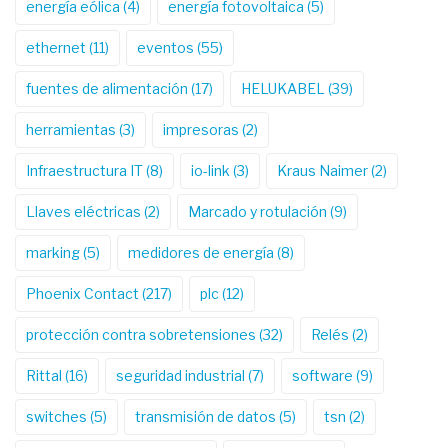
energía eólica
(4)
energía fotovoltaica
(5)
ethernet
(11)
eventos
(55)
fuentes de alimentación
(17)
HELUKABEL
(39)
herramientas
(3)
impresoras
(2)
Infraestructura IT
(8)
io-link
(3)
Kraus Naimer
(2)
Llaves eléctricas
(2)
Marcado y rotulación
(9)
marking
(5)
medidores de energía
(8)
Phoenix Contact
(217)
plc
(12)
protección contra sobretensiones
(32)
Relés
(2)
Rittal
(16)
seguridad industrial
(7)
software
(9)
switches
(5)
transmisión de datos
(5)
tsn
(2)