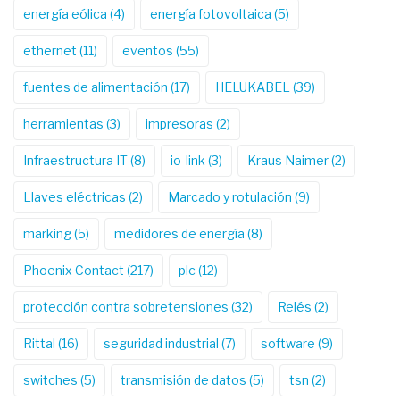
energía eólica
(4)
energía fotovoltaica
(5)
ethernet
(11)
eventos
(55)
fuentes de alimentación
(17)
HELUKABEL
(39)
herramientas
(3)
impresoras
(2)
Infraestructura IT
(8)
io-link
(3)
Kraus Naimer
(2)
Llaves eléctricas
(2)
Marcado y rotulación
(9)
marking
(5)
medidores de energía
(8)
Phoenix Contact
(217)
plc
(12)
protección contra sobretensiones
(32)
Relés
(2)
Rittal
(16)
seguridad industrial
(7)
software
(9)
switches
(5)
transmisión de datos
(5)
tsn
(2)