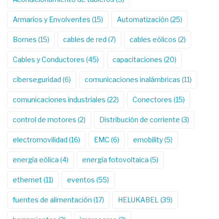
Armarios y Envolventes
(15)
Automatización
(25)
Bornes
(15)
cables de red
(7)
cables eólicos
(2)
Cables y Conductores
(45)
capacitaciones
(20)
ciberseguridad
(6)
comunicaciones inalámbricas
(11)
comunicaciones industriales
(22)
Conectores
(15)
control de motores
(2)
Distribución de corriente
(3)
electromovilidad
(16)
EMC
(6)
emobility
(5)
energía eólica
(4)
energía fotovoltaica
(5)
ethernet
(11)
eventos
(55)
fuentes de alimentación
(17)
HELUKABEL
(39)