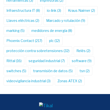
herramientas
(3)
impresoras
(2)
Infraestructura IT
(8)
io-link
(3)
Kraus Naimer
(2)
Llaves eléctricas
(2)
Marcado y rotulación
(9)
marking
(5)
medidores de energía
(8)
Phoenix Contact
(217)
plc
(12)
protección contra sobretensiones
(32)
Relés
(2)
Rittal
(16)
seguridad industrial
(7)
software
(9)
switches
(5)
transmisión de datos
(5)
tsn
(2)
videovigilancia industrial
(3)
Zonas ATEX
(2)