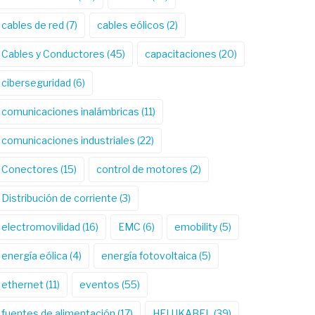
cables de red
(7)
cables eólicos
(2)
Cables y Conductores
(45)
capacitaciones
(20)
ciberseguridad
(6)
comunicaciones inalámbricas
(11)
comunicaciones industriales
(22)
Conectores
(15)
control de motores
(2)
Distribución de corriente
(3)
electromovilidad
(16)
EMC
(6)
emobility
(5)
energía eólica
(4)
energía fotovoltaica
(5)
ethernet
(11)
eventos
(55)
fuentes de alimentación
(17)
HELUKABEL
(39)