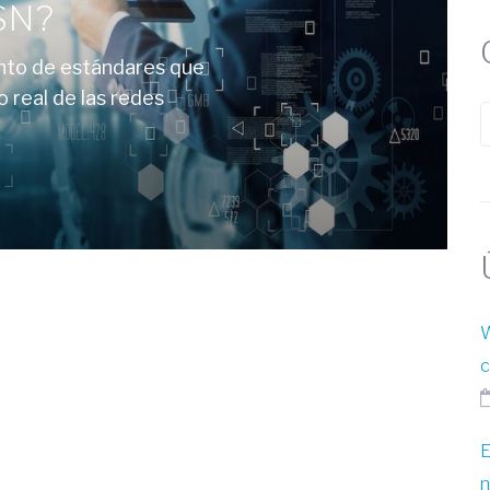
TSN?
nto de estándares que
 real de las redes
W
c
E
n