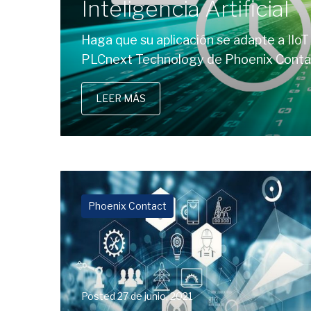
Inteligencia Artificial
Haga que su aplicación se adapte a IIoT 
PLCnext Technology de Phoenix Conta
LEER MÁS
Phoenix Contact
Posted
27 de junio, 2021