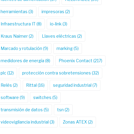
herramientas
(3)
impresoras
(2)
Infraestructura IT
(8)
io-link
(3)
Kraus Naimer
(2)
Llaves eléctricas
(2)
Marcado y rotulación
(9)
marking
(5)
medidores de energía
(8)
Phoenix Contact
(217)
plc
(12)
protección contra sobretensiones
(32)
Relés
(2)
Rittal
(16)
seguridad industrial
(7)
software
(9)
switches
(5)
transmisión de datos
(5)
tsn
(2)
videovigilancia industrial
(3)
Zonas ATEX
(2)