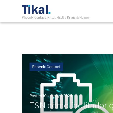
Phoenix Contact, Rittal, HELU y Kraus & Naimer
Phoenix Contact
Posted
10 de mayo, 2024
TSN como facilitador d