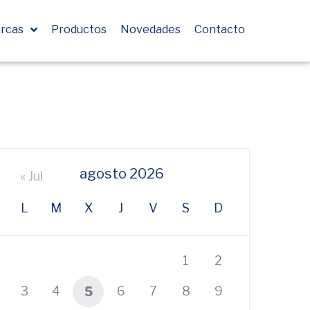
rcas
Productos
Novedades
Contacto
agosto 2026
« Jul
L
M
X
J
V
S
D
1
2
3
4
6
7
8
9
5