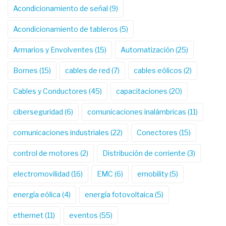
Acondicionamiento de señal
(9)
Acondicionamiento de tableros
(5)
Armarios y Envolventes
(15)
Automatización
(25)
Bornes
(15)
cables de red
(7)
cables eólicos
(2)
Cables y Conductores
(45)
capacitaciones
(20)
ciberseguridad
(6)
comunicaciones inalámbricas
(11)
comunicaciones industriales
(22)
Conectores
(15)
control de motores
(2)
Distribución de corriente
(3)
electromovilidad
(16)
EMC
(6)
emobility
(5)
energía eólica
(4)
energía fotovoltaica
(5)
ethernet
(11)
eventos
(55)