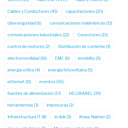
Cables y Conductores
(45)
capacitaciones
(20)
ciberseguridad
(6)
comunicaciones inalámbricas
(11)
comunicaciones industriales
(22)
Conectores
(15)
control de motores
(2)
Distribución de corriente
(3)
electromovilidad
(16)
EMC
(6)
emobility
(5)
energía eólica
(4)
energía fotovoltaica
(5)
ethernet
(11)
eventos
(55)
fuentes de alimentación
(17)
HELUKABEL
(39)
herramientas
(3)
impresoras
(2)
Infraestructura IT
(8)
io-link
(3)
Kraus Naimer
(2)