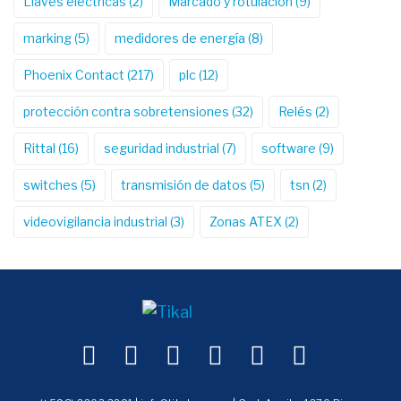
Llaves eléctricas
(2)
Marcado y rotulación
(9)
marking
(5)
medidores de energía
(8)
Phoenix Contact
(217)
plc
(12)
protección contra sobretensiones
(32)
Relés
(2)
Rittal
(16)
seguridad industrial
(7)
software
(9)
switches
(5)
transmisión de datos
(5)
tsn
(2)
videovigilancia industrial
(3)
Zonas ATEX
(2)