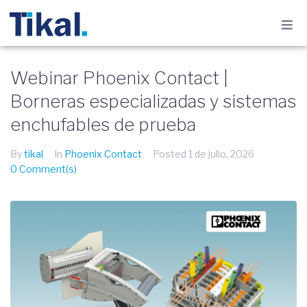
Webinar Phoenix Contact |
Borneras especializadas y sistemas
enchufables de prueba
By
tikal
In
Phoenix Contact
Posted
1 de julio, 2026
0 Comment(s)