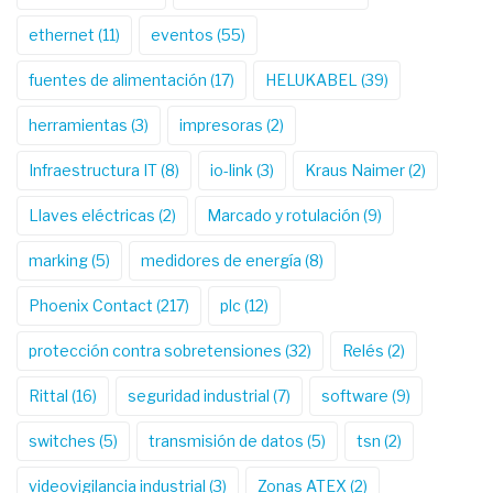
ethernet
(11)
eventos
(55)
fuentes de alimentación
(17)
HELUKABEL
(39)
herramientas
(3)
impresoras
(2)
Infraestructura IT
(8)
io-link
(3)
Kraus Naimer
(2)
Llaves eléctricas
(2)
Marcado y rotulación
(9)
marking
(5)
medidores de energía
(8)
Phoenix Contact
(217)
plc
(12)
protección contra sobretensiones
(32)
Relés
(2)
Rittal
(16)
seguridad industrial
(7)
software
(9)
switches
(5)
transmisión de datos
(5)
tsn
(2)
videovigilancia industrial
(3)
Zonas ATEX
(2)