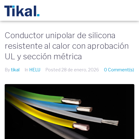
Conductor unipolar de silicona
resistente al calor con aprobación
UL y sección métrica
By
tikal
In
HELU
Posted
28 de enero, 2026
0 Comment(s)