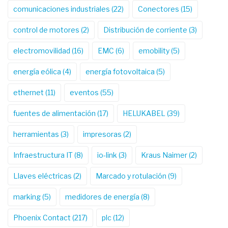
comunicaciones industriales
(22)
Conectores
(15)
control de motores
(2)
Distribución de corriente
(3)
electromovilidad
(16)
EMC
(6)
emobility
(5)
energía eólica
(4)
energía fotovoltaica
(5)
ethernet
(11)
eventos
(55)
fuentes de alimentación
(17)
HELUKABEL
(39)
herramientas
(3)
impresoras
(2)
Infraestructura IT
(8)
io-link
(3)
Kraus Naimer
(2)
Llaves eléctricas
(2)
Marcado y rotulación
(9)
marking
(5)
medidores de energía
(8)
Phoenix Contact
(217)
plc
(12)