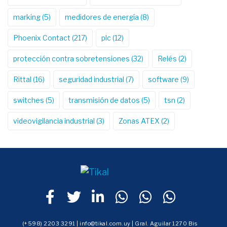
marking
(5)
medidores de energía
(8)
Phoenix Contact
(217)
plc
(12)
protección contra sobretensiones
(32)
Relés
(2)
Rittal
(16)
seguridad industrial
(7)
software
(9)
switches
(5)
transmisión de datos
(5)
tsn
(2)
videovigilancia industrial
(3)
Zonas ATEX
(2)
(+598) 2203 3291 | info@tikal.com.uy | Gral. Aguilar 1270 Bis