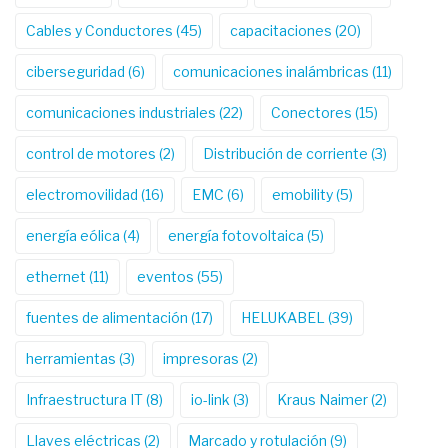
Cables y Conductores
(45)
capacitaciones
(20)
ciberseguridad
(6)
comunicaciones inalámbricas
(11)
comunicaciones industriales
(22)
Conectores
(15)
control de motores
(2)
Distribución de corriente
(3)
electromovilidad
(16)
EMC
(6)
emobility
(5)
energía eólica
(4)
energía fotovoltaica
(5)
ethernet
(11)
eventos
(55)
fuentes de alimentación
(17)
HELUKABEL
(39)
herramientas
(3)
impresoras
(2)
Infraestructura IT
(8)
io-link
(3)
Kraus Naimer
(2)
Llaves eléctricas
(2)
Marcado y rotulación
(9)