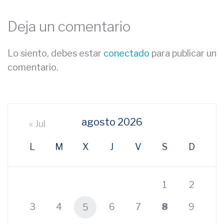
Deja un comentario
Lo siento, debes estar
conectado
para publicar un
comentario.
agosto 2026
« Jul
L
M
X
J
V
S
D
1
2
3
4
6
7
8
9
5