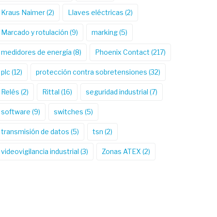
Kraus Naimer
(2)
Llaves eléctricas
(2)
Marcado y rotulación
(9)
marking
(5)
medidores de energía
(8)
Phoenix Contact
(217)
plc
(12)
protección contra sobretensiones
(32)
Relés
(2)
Rittal
(16)
seguridad industrial
(7)
software
(9)
switches
(5)
transmisión de datos
(5)
tsn
(2)
videovigilancia industrial
(3)
Zonas ATEX
(2)