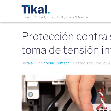
Phoenix Contact, Rittal, HELU y Kraus & Naimer
Protección contra
toma de tensión i
By
tikal
In
Phoenix Contact
Posted
3 de junio, 202