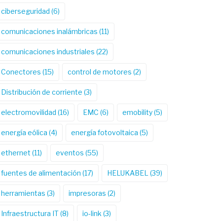
ciberseguridad
(6)
comunicaciones inalámbricas
(11)
comunicaciones industriales
(22)
Conectores
(15)
control de motores
(2)
Distribución de corriente
(3)
electromovilidad
(16)
EMC
(6)
emobility
(5)
energía eólica
(4)
energía fotovoltaica
(5)
ethernet
(11)
eventos
(55)
fuentes de alimentación
(17)
HELUKABEL
(39)
herramientas
(3)
impresoras
(2)
Infraestructura IT
(8)
io-link
(3)