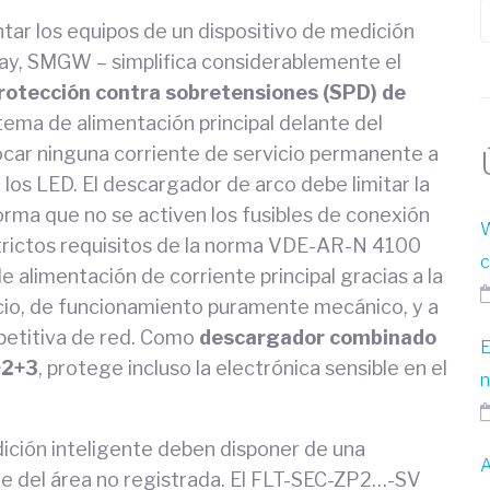
tar los equipos de un dispositivo de medición
way, SMGW – simplifica considerablemente el
protección contra sobretensiones (SPD) de
ema de alimentación principal delante del
ar ninguna corriente de servicio permanente a
los LED. El descargador de arco debe limitar la
orma que no se activen los fusibles de conexión
W
trictos requisitos de la norma VDE-AR-N 4100
c
e alimentación de corriente principal gracias a la
icio, de funcionamiento puramente mecánico, y a
epetitiva de red. Como
descargador combinado
E
+2+3
, protege incluso la electrónica sensible en el
n
ción inteligente deben disponer de una
A
e del área no registrada. El FLT-SEC-ZP2…-SV