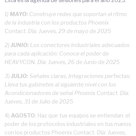
Esta es la agenda de sesiones para el año 2025:
1)
MAYO:
Construye redes que soportan el ritmo
de la industria con los prod
uctos P
hoenix
Contact. Día: Jueves, 29 de mayo de 2025
2)
JUNIO:
Lo
s cone
ctores Industriales adecuados
para cada aplicación: Conoce el poder de
HEAVYCON. Día: Jueves, 26 de Junio de 2025
3)
JULIO:
Señales claras, Integraciones perfectas:
Lleva tus gabinetes al siguiente n
ivel con los
Acondicionadores de señal Phoenix Contact. Día:
Jueves, 31 de Ju
lio de 2025
4)
AGOSTO
: Haz que tus equipos se entiendan: el
poder de los protocolos industriales en tus manos
con los productos Phoenix Contact.
Día: Jueves,