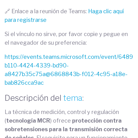
🔗 Enlace a la reunión de Teams:
Haga clic aquí
para registrarse
Si el vínculo no sirve, por favor copie y pegue en
el navegador de su preferencia:
https://events.teams.microsoft.com/event/6489
b110-4424-4339-bd90-
a8427b35c75a@6868843b-f012-4c95-a18e-
bab826cca9ac
Descripción del
tema
:
La técnica de medición, control y regulación
(
tecnología MCR
) ofrece
protección contra
sobretensiones para la transmisión correcta
de señales
. El requisito para un funcionamiento