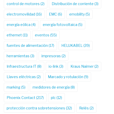
control de motores
(2)
Distribución de corriente
(3)
electromovilidad
(16)
EMC
(6)
emobility
(5)
energía eólica
(4)
energía fotovoltaica
(5)
ethernet
(11)
eventos
(55)
fuentes de alimentación
(17)
HELUKABEL
(39)
herramientas
(3)
impresoras
(2)
Infraestructura IT
(8)
io-link
(3)
Kraus Naimer
(2)
Llaves eléctricas
(2)
Marcado y rotulación
(9)
marking
(5)
medidores de energía
(8)
Phoenix Contact
(217)
plc
(12)
protección contra sobretensiones
(32)
Relés
(2)