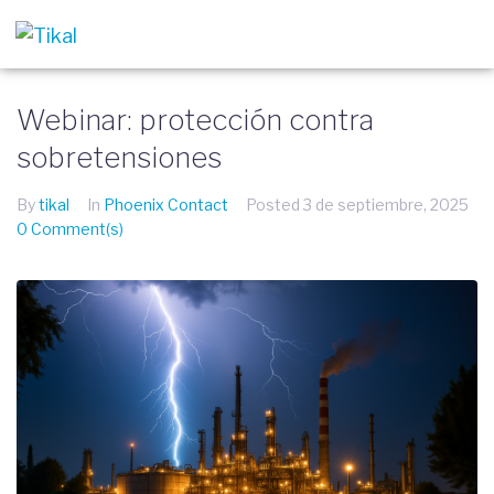
Webinar: protección contra
sobretensiones
By
tikal
In
Phoenix Contact
Posted
3 de septiembre, 2025
0 Comment(s)