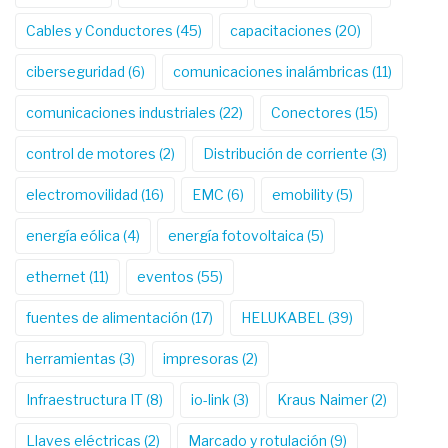
Cables y Conductores
(45)
capacitaciones
(20)
ciberseguridad
(6)
comunicaciones inalámbricas
(11)
comunicaciones industriales
(22)
Conectores
(15)
control de motores
(2)
Distribución de corriente
(3)
electromovilidad
(16)
EMC
(6)
emobility
(5)
energía eólica
(4)
energía fotovoltaica
(5)
ethernet
(11)
eventos
(55)
fuentes de alimentación
(17)
HELUKABEL
(39)
herramientas
(3)
impresoras
(2)
Infraestructura IT
(8)
io-link
(3)
Kraus Naimer
(2)
Llaves eléctricas
(2)
Marcado y rotulación
(9)