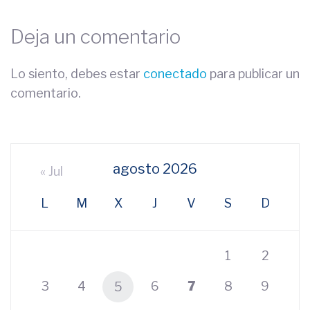
Deja un comentario
Lo siento, debes estar
conectado
para publicar un
comentario.
agosto 2026
« Jul
L
M
X
J
V
S
D
1
2
3
4
6
7
8
9
5