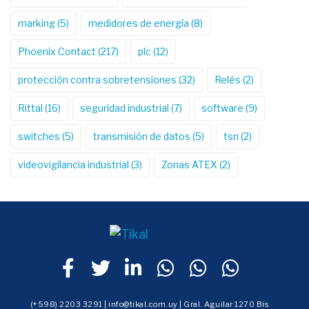
marking
(5)
medidores de energía
(8)
Phoenix Contact
(217)
plc
(12)
protección contra sobretensiones
(32)
Relés
(2)
Rittal
(16)
seguridad industrial
(7)
software
(9)
switches
(5)
transmisión de datos
(5)
tsn
(2)
videovigilancia industrial
(3)
Zonas ATEX
(2)
(+598) 2203 3291 | info@tikal.com.uy | Gral. Aguilar 1270 Bis